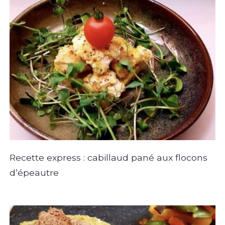
Recette express : cabillaud pané aux flocons
d’épeautre