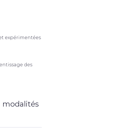
t expérimentées
entissage des
 modalités