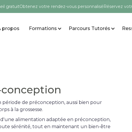
il gratuit
Obtenez votre rendez-vous personnalisé
Réservez vot
À propos
Formations
Parcours Tutorés
Res
-conception
 période de préconception, aussi bien pour
orps à la grossesse.
 d'une alimentation adaptée en préconception,
oute sérénité, tout en maintenant un bien-être