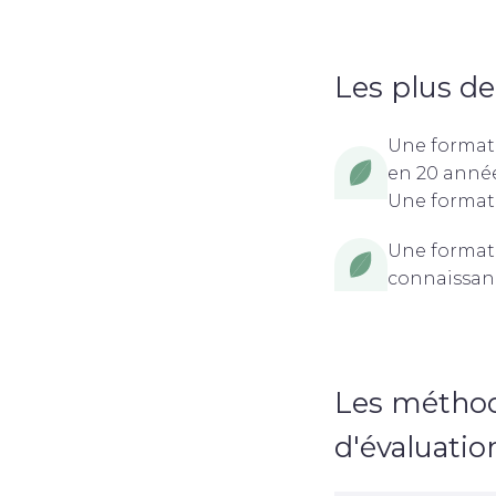
Les plus de
Une formati
en 20 année
Une formati
Une formati
connaissanc
Les méthod
d'évaluatio